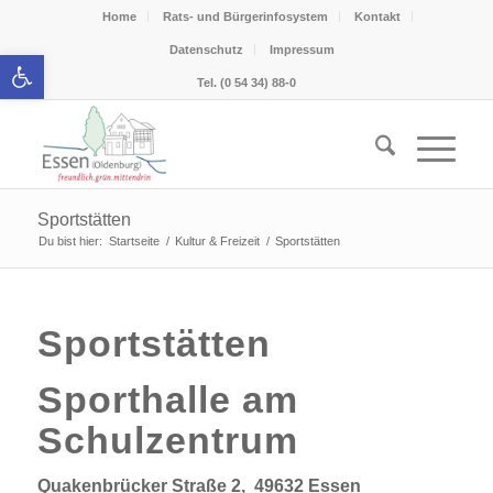
Home
Rats- und Bürgerinfosystem
Kontakt
Datenschutz
Impressum
Werkzeugleiste öffnen
Tel. (0 54 34) 88-0
Sportstätten
Du bist hier:
Startseite
/
Kultur & Freizeit
/
Sportstätten
Sportstätten
Sporthalle am
Schulzentrum
Quakenbrücker Straße 2, 49632 Essen