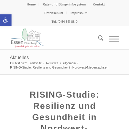
Home
Rats- und Bürgerinfosystem
Kontakt
Datenschutz
Impressum
Werkzeugleiste öffnen
Tel. (0 54 34) 88-0
Aktuelles
Du bist hier:
Startseite
/
Aktuelles
/
Allgemein
/
RISING-Studie: Resilienz und Gesundheit in Nordwest-Niedersachsen
RISING-Studie:
Resilienz und
Gesundheit in
Nordwest-