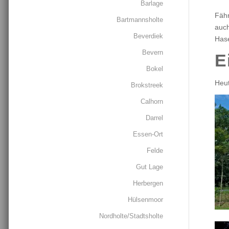
Barlage
Fähr
Bartmannsholte
auch
Beverdiek
Hase
Bevern
E
Bokel
Heut
Brokstreek
Calhorn
Darrel
Essen-Ort
Felde
Gut Lage
Herbergen
Hülsenmoor
Nordholte/Stadtsholte