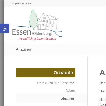
Tel. (0 54 34) 88-0
Werkzeugleiste öffnen
Ahausen
A
Ortsteile
Der 
< zurück zu "Die Gemeinde"
Addrup
Die 
Ahausen
Hint
Stel