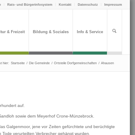
e
Rats- und Bürgerinfosystem
Kontakt
Datenschutz
Impressum
tur & Freizeit
Bildung & Soziales
Info & Service
t hier:
Startseite
/
Die Gemeinde
/
Ortsteile Dorfgemeinschaften
/
Ahausen
rhundert auf.
d Sandloh sowie dem Meyerhof Crone-Münzebrock.
as Galgenmoor, jene vor Zeiten gefürchtete und berüchtigte
 Tode verurteilten Verbrecher gehängt wurden.