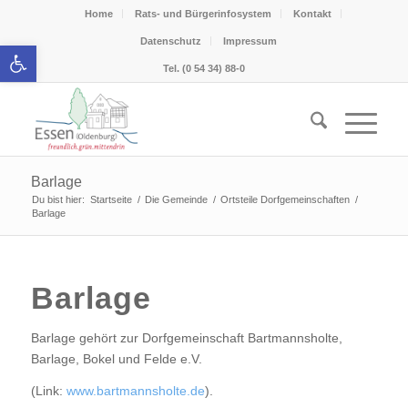
Home
Rats- und Bürgerinfosystem
Kontakt
Datenschutz
Impressum
Werkzeugleiste öffnen
Tel. (0 54 34) 88-0
Barlage
Du bist hier:
Startseite
/
Die Gemeinde
/
Ortsteile Dorfgemeinschaften
/
Barlage
Barlage
Barlage gehört zur Dorfgemeinschaft Bartmannsholte,
Barlage, Bokel und Felde e.V.
(Link:
www.bartmannsholte.de
).