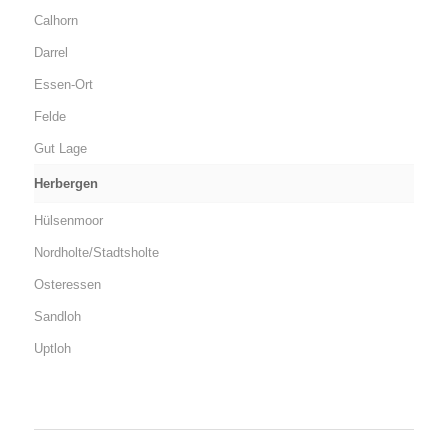
Calhorn
Darrel
Essen-Ort
Felde
Gut Lage
Herbergen
Hülsenmoor
Nordholte/Stadtsholte
Osteressen
Sandloh
Uptloh